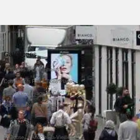
Catégories
Actualités & Événements
Comparatifs Prix & Bons Plans
Guides du Voyage en Car
Quotas & Réglementation
Top Destination
Toulouse → Andorre-la-Vieille