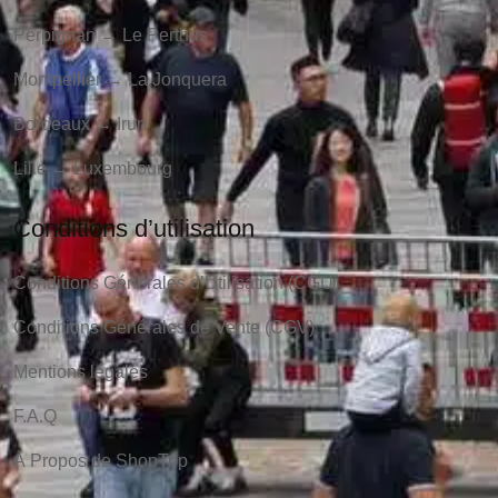
Perpignan → Le Perthus
Montpellier → La Jonquera
Bordeaux → Irun
Lille → Luxembourg
Conditions d’utilisation
Conditions Générales d’Utilisation (CGU)
Conditions Générales de Vente (CGV)
Mentions légales
F.A.Q
À Propos de ShopTrip