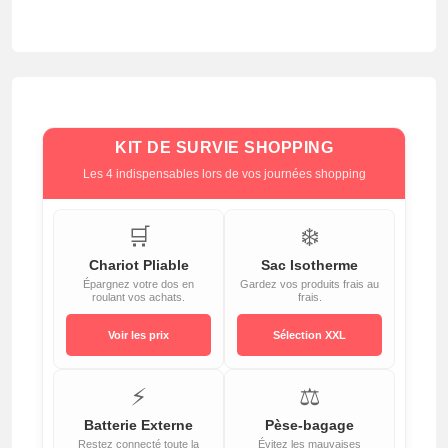
KIT DE SURVIE SHOPPING
Les 4 indispensables lors de vos journées shopping
🛒
❄️
Chariot Pliable
Sac Isotherme
Épargnez votre dos en
Gardez vos produits frais au
roulant vos achats.
frais.
Voir les prix
Sélection XXL
⚡
⚖️
Batterie Externe
Pèse-bagage
Restez connecté toute la
Évitez les mauvaises