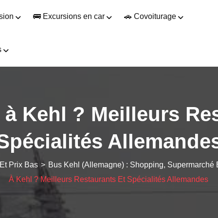
sion
🚌 Excursions en car
🚗 Covoiturage
s
à Kehl ? Meilleurs Res
Spécialités Allemande
Et Prix Bas
>
Bus Kehl (Allemagne) : Shopping, Supermarché E
À Kehl ? Meilleurs Restaurants Et Spécialités Allemandes