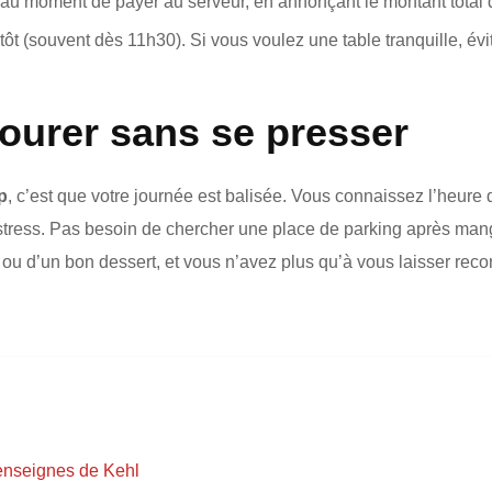
au moment de payer au serveur, en annonçant le montant total q
t (souvent dès 11h30). Si vous voulez une table tranquille, év
ourer sans se presser
p
, c’est que votre journée est balisée. Vous connaissez l’heure 
tress. Pas besoin de chercher une place de parking après mange
e ou d’un bon dessert, et vous n’avez plus qu’à vous laisser rec
enseignes de Kehl