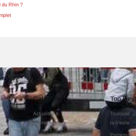
d du Rhin ?
mplet
Catégories
Top Dest
Actualités &
Toulouse →
Événements
la-Vieille
Comparatifs Prix &
Perpignan 