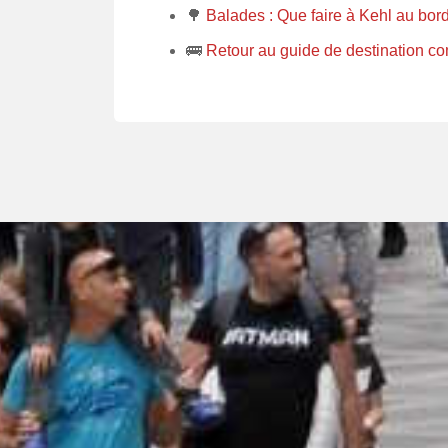
🌳
Balades : Que faire à Kehl au bor
🚌
Retour au guide de destination co