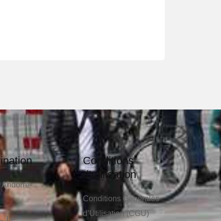
ination
Conditions
d’utilisation
 Andorre-
Conditions Générales
d’Utilisation (CGU)
→ Le