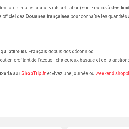
ention : certains produits (alcool, tabac) sont soumis à
des lim
e officiel des
Douanes françaises
pour connaître les quantités 
 qui attire les Français
depuis des décennies.
 tout en profitant de l’accueil chaleureux basque et de la gastron
txaria sur
ShopTrip.fr
et vivez une journée ou
weekend shoppin