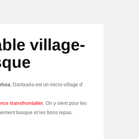
ble village-
sque
inhoa
, Dantxaria est un micro-village d’
rce transfrontalier
. On y vient pour les
iquement basque et les bons repas.