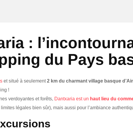
ria : l’incontourna
pping du Pays ba
us
et situé à seulement
2 km du charmant village basque d’A
ing !
ines verdoyantes et forêts,
Dantxaria est un
haut lieu du comme
s limites légales bien sûr), mais aussi pour l’ambiance authent
excursions