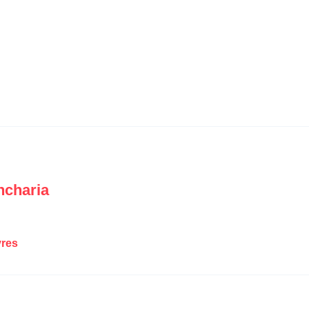
ncharia
res