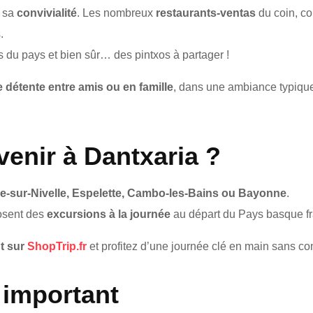
i sa
convivialité
. Les nombreux
restaurants-ventas
du coin, c
.
 du pays et bien sûr… des pintxos à partager !
détente entre amis ou en famille
, dans une ambiance typique
venir à Dantxaria ?
e-sur-Nivelle, Espelette, Cambo-les-Bains ou Bayonne
.
osent des
excursions à la journée
au départ du Pays basque fr
t sur
ShopTrip.fr
et profitez d’une journée clé en main sans con
 important