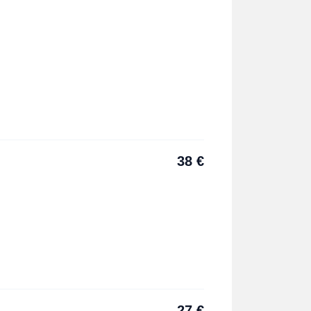
38
€
27
€