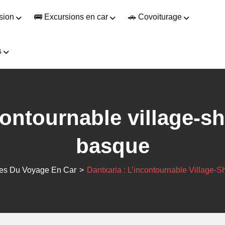
sion
🚌 Excursions en car
🚗 Covoiturage
s
ncontournable village-
basque
es Du Voyage En Car
>
Dantxaria : L’incontournable Village