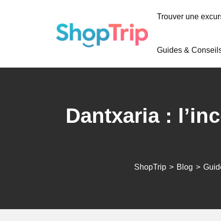
Trouver une excur
Guides & Conseil
Dantxaria : l’i
ShopTrip
>
Blog
>
Guid